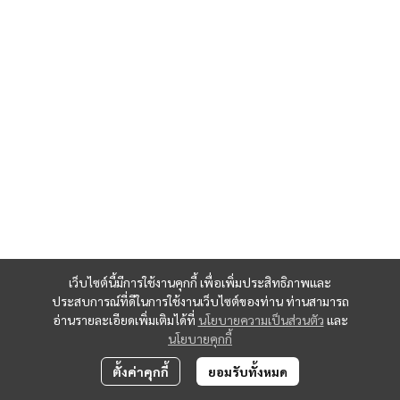
เว็บไซต์นี้มีการใช้งานคุกกี้ เพื่อเพิ่มประสิทธิภาพและ
ประสบการณ์ที่ดีในการใช้งานเว็บไซต์ของท่าน ท่านสามารถ
อ่านรายละเอียดเพิ่มเติมได้ที่
นโยบายความเป็นส่วนตัว
และ
นโยบายคุกกี้
ตั้งค่าคุกกี้
ยอมรับทั้งหมด