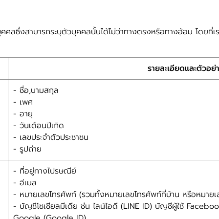
คลซึ่งสามารถระบุตัวบุคคลนั้นได้ไม่ว่าทางตรงหรือทางอ้อม โดยที่เร
รายละเอียดและตัวอย่
- ชื่อ,นามสกุล
- เพศ
- อายุ
- วันเดือนปีเกิด
- เลขประจำตัวประชาชน
- รูปถ่าย
- ที่อยู่ทางไปรษณีย์
- อีเมล
- หมายเลขโทรศัพท์ (รวมทั้งหมายเลขโทรศัพท์ที่บ้าน หรือหมายเ
- บัญชีโซเชียลมีเดีย ช่น ไลน์ไอดี (LINE ID) บัญชีผู้ใช้ Fac
Google (Google ID)