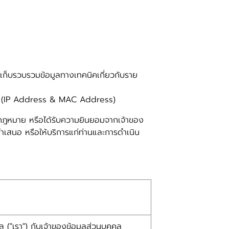
่อเก็บรวบรวมข้อมูลทางเทคนิคเกี่ยวกับราย
ริการ (IP Address & MAC Address)
กฎหมาย หรือได้รับความยินยอมจากเจ้าของ
นำเสนอ หรือให้บริการแก่ท่านและการดำเนิน
 ("เรา") กับเจ้าของข้อมูลส่วนบุคคล