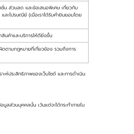
ทชั่น ส่วนลด และข้อเสนอพิเศษ เกี่ยวกับ
ส และไปรษณีย์ (เมื่อเราได้รับคำยินยอมโดย
นค้าและบริการให้ดียิ่งขึ้น
ิดตามกฎหมายที่เกี่ยวข้อง รวมถึงการ
ราะห์ประสิทธิภาพของเว็บไซต์ และการดำเนิน
มูลส่วนบุคคลนั้น เว้นแต่จะได้กระทำภายใน