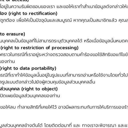
ที่อยู่ในความรับผิดชอบของเรา และขอให้เราทำสำเนาข้อมูลดังกล่าวให้แ
้อง (right to rectification)
้ถูกต้อง เพื่อให้เป็นปัจจุบันและสมบูรณ์ หากคุณเป็นสมาชิกแล้ว คุณ
 to erasure)
นบุคคลเป็นข้อมูลที่ไม่สามารถระบุตัวบุคคลได้ หรือเมื่อข้อมูลนั้นหมด
 (right to restriction of processing)
ชั่วคราวในกรณีที่เราอยู่ระหว่างตรวจสอบตามคำร้องขอใช้สิทธิขอแก้ไข
ลของท่าน
(right to data portability)
ณีที่เราทำให้ข้อมูลนั้นอยู่ในรูปแบบที่สามารถอ่านหรือใช้งานโดยทั่วไ
ูลรูปแบบดังกล่าวไปยังผู้ควบคุมข้อมูลส่วนบุคคลอื่น
่วนบุคคล (right to object)
อเปิดเผยข้อมูลส่วนบุคคลของท่าน
อให้ลบ ทำลายสิทธิที่เคยให้ไว้ อาจมีผลกระทบกับการให้บริการของร้านค
อมูลส่วนบุคคลข้างต้นได้ โดยติดต่อมาที่ และ ทางเราจะพิจารณา และ