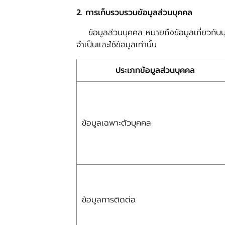
2. การเก็บรวบรวมข้อมูลส่วนบุคคล
ข้อมูลส่วนบุคคล หมายถึงข้อมูลเกี่ยวกับบุค
จำเป็นและใช้ข้อมูลเท่านั้น
ประเภทข้อมูลส่วนบุคคล
ข้อมูลเฉพาะตัวบุคคล
ข้อมูลการติดต่อ