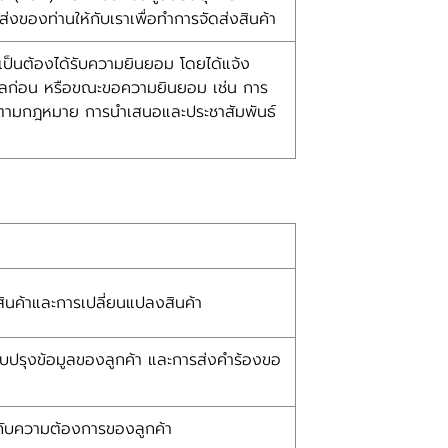
ส่งของท่านให้กับเราเพื่อทำการจัดส่งสินค้า
ำเป็นต้องได้รับความยินยอม โดยได้แจ้ง
คคลก่อน หรือขณะขอความยินยอม เช่น การ
เว้นตามกฎหมาย การนำเสนอและประชาสัมพันธ์
สินค้าและการเปลี่ยนแปลงสินค้า
ปรับปรุงข้อมูลของลูกค้า และการส่งคำร้องขอ
สมกับความต้องการของลูกค้า