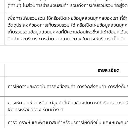
("ท่าน") ในส่วนการชำระเงินสินค้า รวมถึงการเก็บรวบรวมที่อยู่จัด
เพื่อการเก็บรวบรวม ใช้หรือเปิดเผยข้อมูลส่วนบุคคลของเรา ที่จ
วัตถุประสงค์ของการเก็บรวบรวม ใช้ หรือเปิดเผยข้อมูลส่วนบุ
เก็บรวบรวมข้อมูลส่วนบุคคลที่มีความอ่อนไหวซึ่งไม่เข้าข้อยก
สินค้าและบริการ การอำนวยความสะดวกในการให้บริการ เป็นต้น
รายละเอียด
การให้ความสะดวกในการสั่งซื้อสินค้า การจัดส่งสินค้า การส่งคืน
การให้ความช่วยเหลือแก่ลูกค้าที่เกี่ยวข้องกับการให้บริการ การ
ใช้สิทธิหรือข้อร้องเรียนต่าง ๆ
การวิเคราะห์ และพัฒนาสินค้าหรือบริการให้ดียิ่งขึ้น และเหมาะ