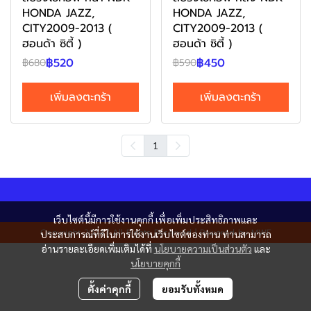
HONDA JAZZ,
HONDA JAZZ,
CITY2009-2013 (
CITY2009-2013 (
ฮอนด้า ซิตี้ )
ฮอนด้า ซิตี้ )
฿520
฿450
฿680
฿590
เพิ่มลงตะกร้า
เพิ่มลงตะกร้า
1
เว็บไซต์นี้มีการใช้งานคุกกี้ เพื่อเพิ่มประสิทธิภาพและ
Copyright 2024 | All Rights Reserved | Powered by MWE
ประสบการณ์ที่ดีในการใช้งานเว็บไซต์ของท่าน ท่านสามารถ
อ่านรายละเอียดเพิ่มเติมได้ที่
นโยบายความเป็นส่วนตัว
และ
นโยบายคุกกี้
ตั้งค่าคุกกี้
ยอมรับทั้งหมด