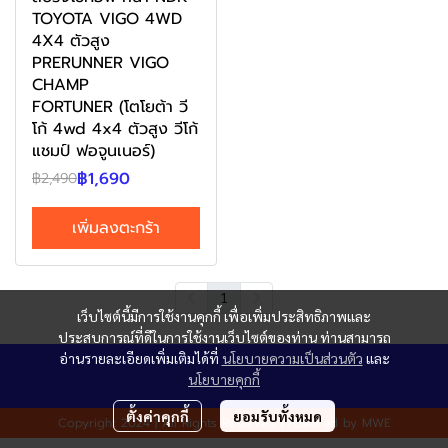
TOYOTA VIGO 4WD
4X4 ตัวสูง
PRERUNNER VIGO
CHAMP
FORTUNER (โตโยต้า วี
โก้ 4wd 4x4 ตัวสูง วีโก้
แชมป์ ฟอจูนเนอร์)
฿1,690
฿2,490
เพิ่มลงตะกร้า
1
เว็บไซต์นี้มีการใช้งานคุกกี้ เพื่อเพิ่มประสิทธิภาพและ
ประสบการณ์ที่ดีในการใช้งานเว็บไซต์ของท่าน ท่านสามารถ
อ่านรายละเอียดเพิ่มเติมได้ที่
นโยบายความเป็นส่วนตัว
และ
นโยบายคุกกี้
ตั้งค่าคุกกี้
ยอมรับทั้งหมด
Copyright 2024 | All Rights Reserved | Powered by MWE