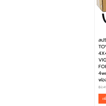
สปร
TO
4X
VI
FOR
4wd
ฟอจ
฿2,4
เพ