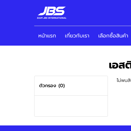
หน้าแรก
เกี่ยวกับเรา
เลือกซื้อสินค้า
เอส
ไม่พบสิ
ตัวกรอง
(0)