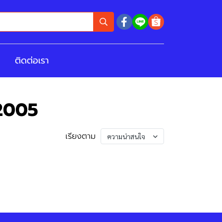
ติดต่อเรา
2005
เรียงตาม
ความน่าสนใจ