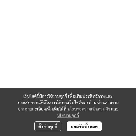
เว็บไซต์นี้มีการใช้งานคุกกี้ เพื่อเพิ่มประสิทธิภาพและ
ประสบการณ์ที่ดีในการใช้งานเว็บไซต์ของท่าน ท่านสามารถ
อ่านรายละเอียดเพิ่มเติมได้ที่
นโยบายความเป็นส่วนตัว
และ
นโยบายคุกกี้
ตั้งค่าคุกกี้
ยอมรับทั้งหมด