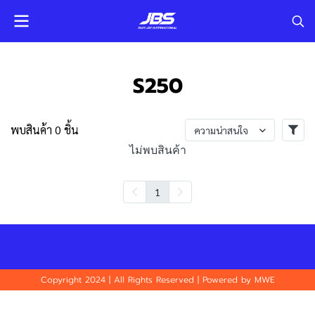
S250
พบสินค้า 0 ชิ้น
ความน่าสนใจ
ไม่พบสินค้า
1
Copyright 2024 | All Rights Reserved | Powered by MWE