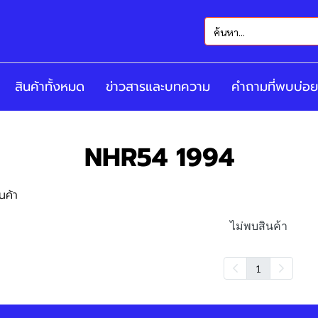
สินค้าทั้งหมด
ข่าวสารและบทความ
คำถามที่พบบ่อย
NHR54 1994
นค้า
ไม่พบสินค้า
1