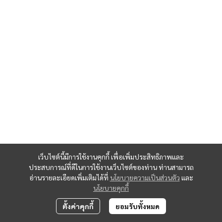
เว็บไซต์นี้มีการใช้งานคุกกี้ เพื่อเพิ่มประสิทธิภาพและ
ประสบการณ์ที่ดีในการใช้งานเว็บไซต์ของท่าน ท่านสามารถ
อ่านรายละเอียดเพิ่มเติมได้ที่
นโยบายความเป็นส่วนตัว
และ
นโยบายคุกกี้
ตั้งค่าคุกกี้
ยอมรับทั้งหมด