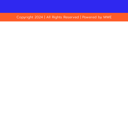
Copyright 2024 | All Rights Reserved | Powered by MWE