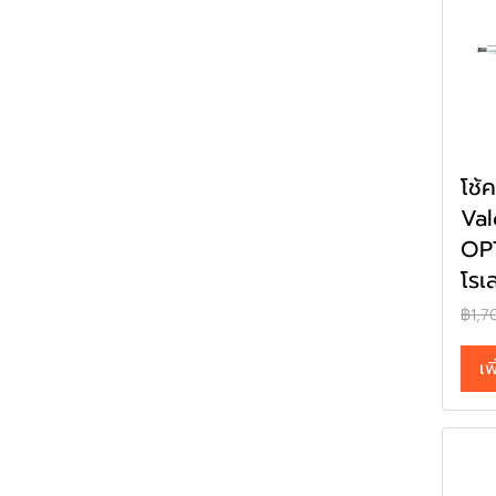
โช้
Va
OP
โรเ
฿1,7
เพ