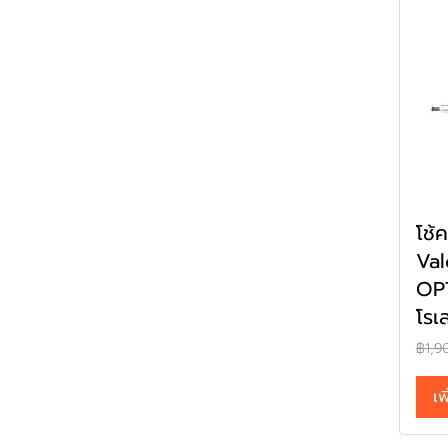
โช้
Va
OP
โรเ
฿1,9
เพ