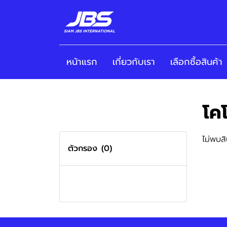
หน้าแรก
เกี่ยวกับเรา
เลือกซื้อสินค้า
โค
ไม่พบสิ
ตัวกรอง
(0)