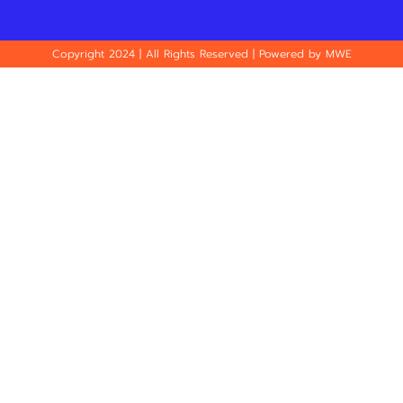
Copyright 2024 | All Rights Reserved | Powered by MWE