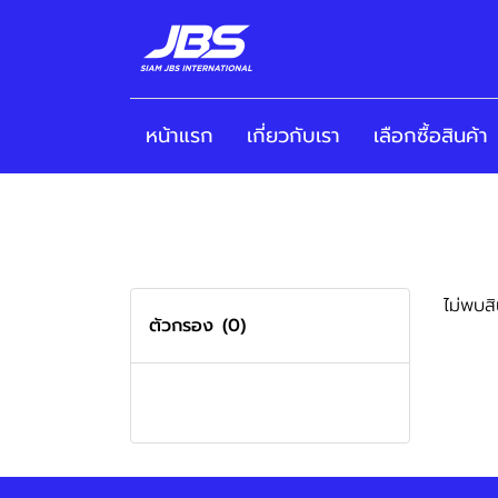
หน้าแรก
เกี่ยวกับเรา
เลือกซื้อสินค้า
ไม่พบสิ
ตัวกรอง
(0)