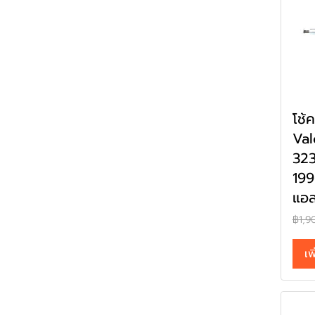
โช้
Va
32
199
แอส
฿1,9
เพ