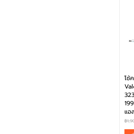
โช้
Va
32
199
แอส
฿1,9