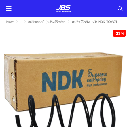
Home
...
สปริงคอลย์ (สปริงโช๊คอัพ)
สปริงโช้คอัพ หน้า NDK TOYOTA COROLLA AE111 1995-2002 (โตโยต้า โคโรลล่า เออี111)
-31%