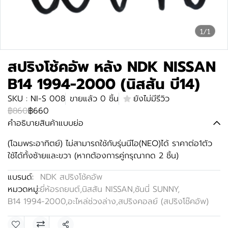
1/1
สปริงโช้คอัพ หลัง NDK NISSAN
B14 1994-2000 (นิสสัน บี14)
SKU : NI-S 008
ขายแล้ว 0 ชิ้น
ยังไม่มีรีวิว
฿860
฿660
คำอธิบายสินค้าแบบย่อ
(โฉมพระอาทิตย์) ไม่สามารถใช้กับรุ่นนีโอ(NEO)ได้ ราคาต่อ1ตัว
ใช้ได้ทั้งซ้ายและขวา (หากต้องการคู่กรุณากด 2 ชิ้น)
แบรนด์:
NDK สปริงโช้คอัพ
หมวดหมู่:
ยี่ห้อรถยนต์
,
นิสสัน NISSAN
,
ซันนี่ SUNNY
,
B14 1994-2000
,
อะไหล่ช่วงล่าง
,
สปริงคอลย์ (สปริงโช๊คอัพ)