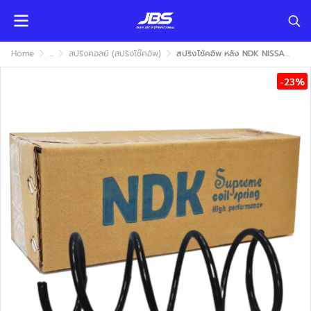
Home
...
สปริงคอลย์ (สปริงโช๊คอัพ)
สปริงโช้คอัพ หลัง NDK NISSAN B14 1994-2000 (นิสสัน บี14)
-23%