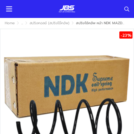
Home
...
สปริงคอลย์ (สปริงโช๊คอัพ)
สปริงโช้คอัพ หน้า NDK MAZDA 323SEDAN 1992 (มาสด้า 323ซีดาน)
-23%