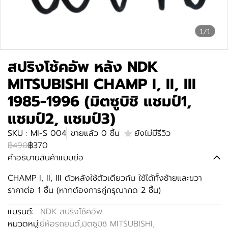
1/1
สปริงโช้คอัพ หลัง NDK
MITSUBISHI CHAMP I, II, III
1985-1996 (มิตซูบิชิ แชมป์1,
แชมป์2, แชมป์3)
SKU : MI-S 004
ขายแล้ว 0 ชิ้น
ยังไม่มีรีวิว
฿490
฿370
คำอธิบายสินค้าแบบย่อ
CHAMP I, II, III ตัวหลังใช้ตัวเดียวกัน ใช้ได้ทั้งซ้ายและขวา
ราคาต่อ 1 ชิ้น (หากต้องการคู่กรุณากด 2 ชิ้น)
แบรนด์:
NDK สปริงโช้คอัพ
หมวดหมู่:
ยี่ห้อรถยนต์
,
มิตซูบิชิ MITSUBISHI
,