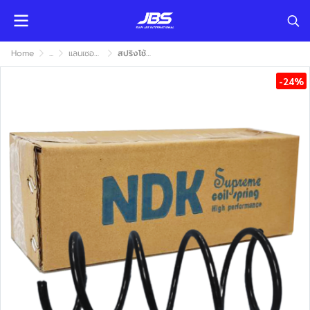
Home
...
แลนเซอร์ แชมป์ LANCER CHAMP III 1988-1996
สปริงโช้คอัพ หลัง NDK MITSUBISHI CHAMP I, II, III 1985-1996 (มิตซูบิชิ แชมป์1, แชมป์2, แชมป์3)
-24%