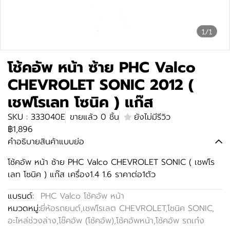
1/1
โช้คอัพ หน้า ซ้าย PHC Valco
CHEVROLET SONIC 2012 (
เชฟโรเลท โซนิค ) แก๊ส
SKU : 333040E
ขายแล้ว 0 ชิ้น
ยังไม่มีรีวิว
฿1,896
คำอธิบายสินค้าแบบย่อ
โช้คอัพ หน้า ซ้าย PHC Valco CHEVROLET SONIC ( เชฟโร
เลท โซนิค ) แก๊ส เครื่อง1.4 1.6 ราคาต่อ1ตัว
แบรนด์:
PHC Valco โช้คอัพ หน้า
หมวดหมู่:
ยี่ห้อรถยนต์
,
เชฟโรเลต CHEVROLET
,
โซนิค SONIC
,
อะไหล่ช่วงล่าง
,
โช๊คอัพ (โช้คอัพ)
,
โช้คอัพหน้า
,
โช้คอัพ รถเก๋ง