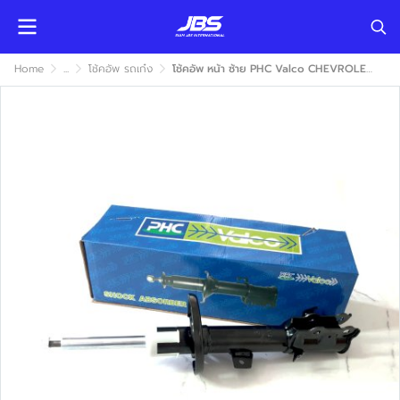
Home
...
โช้คอัพ รถเก๋ง
โช้คอัพ หน้า ซ้าย PHC Valco CHEVROLET SONIC 2012 ( เชฟโรเลท โซนิค ) แก๊ส