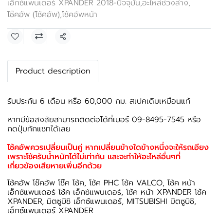
เอ็กซ์แพนเดอร์ XPANDER 2018-ปัจจุบัน
,
อะไหล่ช่วงล่าง
,
โช๊คอัพ (โช้คอัพ)
,
โช้คอัพหน้า
แชร์
Product description
รับประกัน 6 เดือน หรือ 60,000 กม. สเปคเดิมเหมือนแท้
หากมีข้อสงสัยสามารถติดต่อได้ที่เบอร์ 09-8495-7545 หรือ
กดปุ่มทักแชทได้เลย
โช้คอัพควรเปลี่ยนเป็นคู่ หากเปลี่ยนข้างใดข้างหนึ่งจะให้รถเอียง
เพราะโช้ครับน้ำหนักได้ไม่เท่ากัน และจะทำให้อะไหล่อื่นๆที่
เกี่ยวข้องเสียหายเพิ่มอีกด้วย
โช้คอัพ โช๊คอัพ โช๊ค โช้ค, โช้ค PHC โช้ค VALCO, โช้ค หน้า
เอ็กซ์แพนเดอร์ โช้ค เอ็กซ์แพนเดอร์, โช้ค หน้า XPANDER โช้ค
XPANDER, มิตซูบิชิ เอ็กซ์แพนเดอร์, MITSUBISHI มิตซูบิชิ,
เอ็กซ์แพนเดอร์ XPANDER