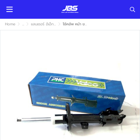
Home
...
แลนเซอร์ อีเอ็กซ์ LANCER EX 2009-2017
โช้คอัพ หน้า ขวา PHC Valco MITSUBISHI EX 2009-2015 (มิตซูบิชิ อีเอ็กซ์) แก๊ส