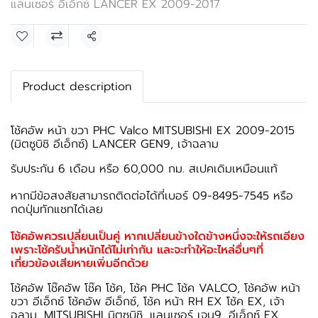
แลนเซอร์ อีเอ็กซ์ LANCER EX 2009-2017
แชร์
Product description
โช้คอัพ หน้า ขวา PHC Valco MITSUBISHI EX 2009-2015
(มิตซูบิชิ อีเอ็กซ์) LANCER GEN9, เจ้าฉลาม
รับประกัน 6 เดือน หรือ 60,000 กม. สเปคเดิมเหมือนแท้
หากมีข้อสงสัยสามารถติดต่อได้ที่เบอร์ 09-8495-7545 หรือ
กดปุ่มทักแชทได้เลย
โช้คอัพควรเปลี่ยนเป็นคู่ หากเปลี่ยนข้างใดข้างหนึ่งจะให้รถเอียง
เพราะโช้ครับน้ำหนักได้ไม่เท่ากัน และจะทำให้อะไหล่อื่นๆที่
เกี่ยวข้องเสียหายเพิ่มอีกด้วย
โช้คอัพ โช๊คอัพ โช๊ค โช้ค, โช้ค PHC โช้ค VALCO, โช้คอัพ หน้า
ขวา อีเอ็กซ์ โช้คอัพ อีเอ็กซ์, โช้ค หน้า RH EX โช้ค EX, เจ้า
ฉลาม, MITSUBISHI มิตซูบิชิ, แลนเซอร์ เจน9, อีเอ็กซ์ EX