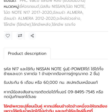
แบรนด์:
PHC Valco โช้คอัพ หลัง (แบบไม่มีจาน)
หมวดหมู่:
ยี่ห้อรถยนต์
,
นิสสัน NISSAN
,
โน้ต NOTE
,
โน้ต NOTE N17 2017-2020
,
อัลเมร่า ALMERA
,
อัลเมร่า ALMERA 2012-2020
,
อะไหล่ช่วงล่าง
,
โช๊คอัพ (โช้คอัพ)
,
โช้คอัพหลัง
,
โช้คอัพ รถเก๋ง
แชร์
Product description
รหัส N17 และใช้กับ NISSAN NOTE รุ่นE-POWERได้ ใช้ได้ทั้ง
ซ้ายและขวา ราคาต่อ 1 ข้าง(หากต้องการคู่กรุณากด 2 ชิ้น)
รับประกัน 6 เดือน หรือ 60,000 กม. สเปคเดิมเหมือนแท้
หากมีข้อสงสัยสามารถติดต่อได้ที่เบอร์ 09-8495-7545 หรือ
กดปุ่มทักแชทได้เลย
โช้คอัพควรเปลี่ยนเป็นคู่ หากเปลี่ยนข้างใดข้างหนึ่งจะให้รถเอียง
เพราะโช้ครับน้ำหนักได้ไม่เท่ากัน และจะทำให้อะไหล่อื่นๆที่