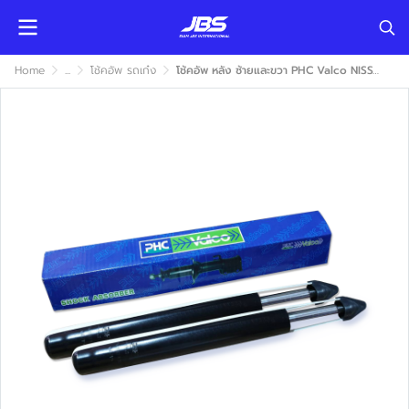
Home
...
โช้คอัพ รถเก๋ง
โช้คอัพ หลัง ซ้ายและขวา PHC Valco NISSAN MARCH, ALMERA2011-2020, NOTE 2017-2020 (นิสสัน มาร์ช, อัลเมร่า, โน้ต) แก๊ส