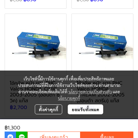
เว็บไซต์นี้มีการใช้งานคุกกี้ เพื่อเพิ่มประสิทธิภาพและ
โช้คอัพ หน้า ขวา PHC
โช้คอัพ หน้า ขวา PHC
ประสบการณ์ที่ดีในการใช้งานเว็บไซต์ของท่าน ท่านสามารถ
Valco HONDA CIVIC
Valco HONDA
อ่านรายละเอียดเพิ่มเติมได้ที่
นโยบายความเป็นส่วนตัว
และ
2003-2005 (ฮอนด้า ซี
STREAM 2002-2005
นโยบายคุกกี้
วิค) แก๊ส
(ฮอนด้า สตรีม) แก๊ส
฿2,700
฿2,400
ตั้งค่าคุกกี้
ยอมรับทั้งหมด
฿1,300
เพิ่มลงตะกร้า
ซื้อเลย