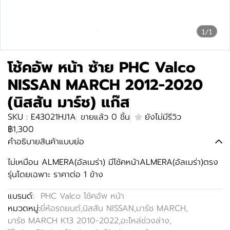
1/1
โช้คอัพ หน้า ซ้าย PHC Valco
NISSAN MARCH 2012-2020
(นิสสัน มาร์ช) แก๊ส
SKU : E43021HJ1A
ขายแล้ว 0 ชิ้น
ยังไม่มีรีวิว
฿1,300
คำอธิบายสินค้าแบบย่อ
ไม่เหมือน ALMERA(อัลเมร่า) มีโช้คหน้าALMERA(อัลเมร่า)ตรง
รุ่นโดยเฉพาะ ราคาต่อ 1 ข้าง
แบรนด์:
PHC Valco โช้คอัพ หน้า
หมวดหมู่:
ยี่ห้อรถยนต์
,
นิสสัน NISSAN
,
มาร์ช MARCH
,
มาร์ช MARCH K13 2010-2022
,
อะไหล่ช่วงล่าง
,