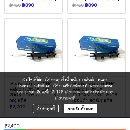
฿890
฿890
฿1,150
฿1,150
เว็บไซต์นี้มีการใช้งานคุกกี้ เพื่อเพิ่มประสิทธิภาพและ
โช้คอัพ หน้า ขวา PHC
โช้คอัพ หน้า ขวา PHC
ประสบการณ์ที่ดีในการใช้งานเว็บไซต์ของท่าน ท่านสามารถ
Valco HONDA CIVIC
Valco HONDA
อ่านรายละเอียดเพิ่มเติมได้ที่
นโยบายความเป็นส่วนตัว
และ
2003-2005 (ฮอนด้า ซี
STREAM 2002-2005
นโยบายคุกกี้
วิค) แก๊ส
(ฮอนด้า สตรีม) แก๊ส
฿2,700
฿2,400
ตั้งค่าคุกกี้
ยอมรับทั้งหมด
฿2,400