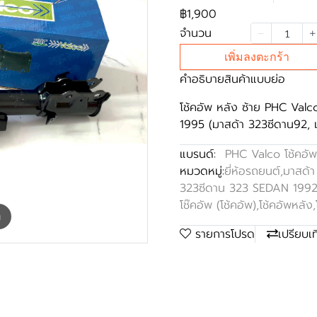
฿1,900
จำนวน
เพิ่มลงตะกร้า
คำอธิบายสินค้าแบบย่อ
โช้คอัพ หลัง ซ้าย PHC V
1995 (มาสด้า 323ซีดาน92, แ
แบรนด์:
PHC Valco โช้คอัพ
หมวดหมู่:
ยี่ห้อรถยนต์
,
มาสด้
323ซีดาน 323 SEDAN 199
โช๊คอัพ (โช้คอัพ)
,
โช้คอัพหลัง
,
m
รายการโปรด
เปรียบเ