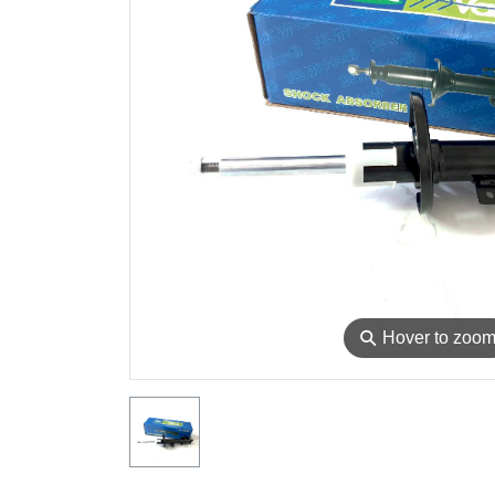
⚲
Hover to zoo