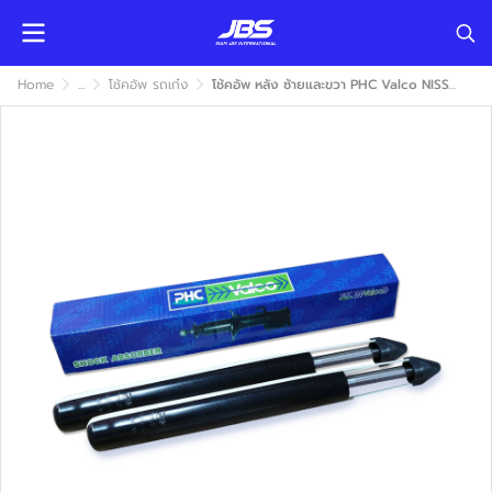
Home
...
โช้คอัพ รถเก๋ง
โช้คอัพ หลัง ซ้ายและขวา PHC Valco NISSAN TEANA J31 2004-2009 (นิสสัน เทียน่า เจ31) แก๊ส