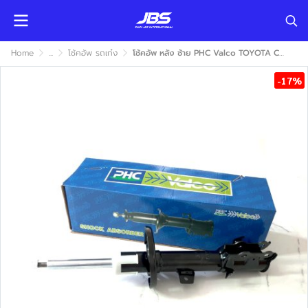
Home
...
โช้คอัพ รถเก๋ง
โช้คอัพ หลัง ซ้าย PHC Valco TOYOTA CAMRY ACV50 2013-2018 (โตโยต้า แคมรี่ เอซีวี50) แก๊ส
-17%