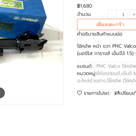
฿1,680
จำนวน
เพิ่มลงตะกร้า
คำอธิบายสินค้าแบบย่อ
โช้คอัพ หน้า ขวา PHC Va
(มอร์ริส การาจส์ เอ็มจี3 1.5) 
แบรนด์:
PHC Valco โช้คอัพ
หมวดหมู่:
ยี่ห้อรถยนต์
,
เอ็มจี
อะไหล่ช่วงล่าง
,
โช๊คอัพ (โช้คอ
รายการโปรด
เปรียบเ
m