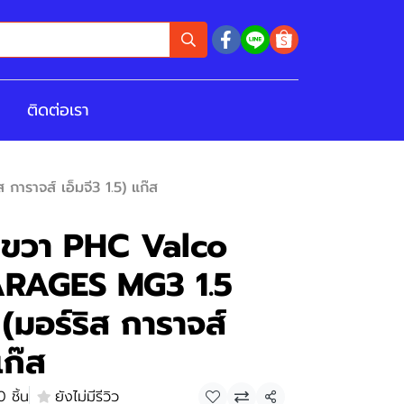
ติดต่อเรา
ราจส์ เอ็มจี3 1.5) แก๊ส
า ขวา PHC Valco
RAGES MG3 1.5
มอร์ริส การาจส์
แก๊ส
 ชิ้น
ยังไม่มีรีวิว