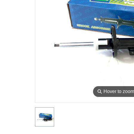
⚲
Hover to zoo