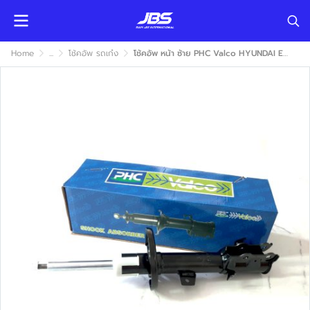
Home
...
โช้คอัพ รถเก๋ง
โช้คอัพ หน้า ซ้าย PHC Valco HYUNDAI ELANTRA 1995,J2 ( ฮุนได อีลันตร้า ) แก๊ส