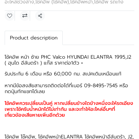
อะไหล่ช่วงล่าง
,
โช๊คอัพ (โช้คอัพ)
,
โช้คอัพหน้า
,
โช้คอัพ รถเก๋ง
แชร์
Product description
โช้คอัพ หน้า ซ้าย PHC Valco HYUNDAI ELANTRA 1995,J2
( ฮุนได อีลันตร้า ) แก๊ส ราคาต่อ1ตัว +
รับประกัน 6 เดือน หรือ 60,000 กม. สเปคเดิมเหมือนแท้
หากมีข้อสงสัยสามารถติดต่อได้ที่เบอร์ 09-8495-7545 หรือ
กดปุ่มทักแชทได้เลย
โช้คอัพควรเปลี่ยนเป็นคู่ หากเปลี่ยนข้างใดข้างหนึ่งจะให้รถเอียง
เพราะโช้ครับน้ำหนักได้ไม่เท่ากัน และจะทำให้อะไหล่อื่นๆที่
เกี่ยวข้องเสียหายเพิ่มอีกด้วย
โช้คอัพ โช๊คอัพ, โช้คอัพหน้าELANTRA โช้คอัพหน้าอีลันตร้า, J2,