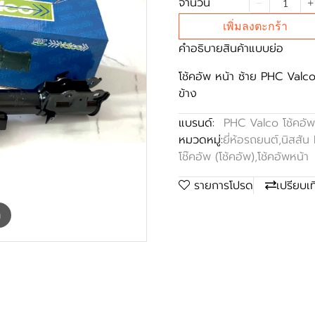
จำนวน
เพิ่มลงตะกร้า
คำอธิบายสินค้าแบบย่อ
โช้คอัพ หน้า ซ้าย PHC Valco
ข้าง
แบรนด์:
PHC Valco โช้คอัพ
หมวดหมู่:
ยี่ห้อรถยนต์
,
นิสสัน
โช๊คอัพ (โช้คอัพ)
,
โช้คอัพหน้า
รายการโปรด
เปรียบเ
m