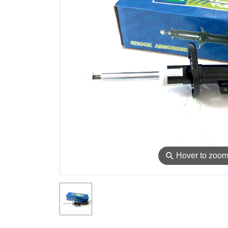
⚲
Hover to zoo