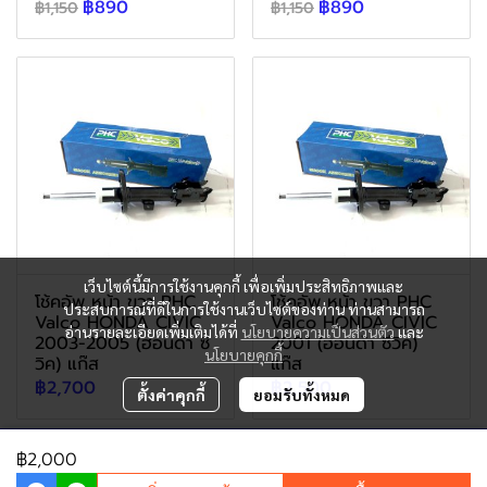
฿890
฿890
฿1,150
฿1,150
เว็บไซต์นี้มีการใช้งานคุกกี้ เพื่อเพิ่มประสิทธิภาพและ
โช้คอัพ หน้า ขวา PHC
โช้คอัพ หน้า ขวา PHC
ประสบการณ์ที่ดีในการใช้งานเว็บไซต์ของท่าน ท่านสามารถ
Valco HONDA CIVIC
Valco HONDA CIVIC
อ่านรายละเอียดเพิ่มเติมได้ที่
นโยบายความเป็นส่วนตัว
และ
2003-2005 (ฮอนด้า ซี
2001 (ฮอนด้า ซีวิค)
นโยบายคุกกี้
วิค) แก๊ส
แก๊ส
฿2,700
฿2,500
ตั้งค่าคุกกี้
ยอมรับทั้งหมด
฿2,000