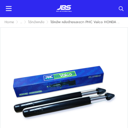
Home
...
โช้คอัพหลัง
โช้คอัพ หลังซ้ายและขวา PHC Valco HONDA HRV 2015-2021 (ฮอนด้า แฮดอาร์วี) แก๊ส