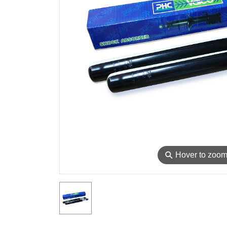
⚲
Hover to zoo