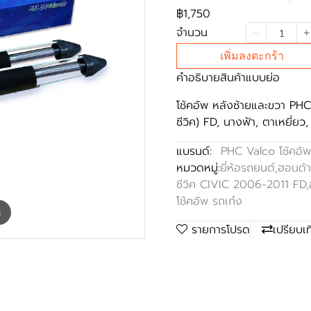
฿1,750
จำนวน
เพิ่มลงตะกร้า
คำอธิบายสินค้าแบบย่อ
โช้คอัพ หลังซ้ายและขวา P
ซีวิค) FD, นางฟ้า, ตาเหยี่ยว
แบรนด์:
PHC Valco โช้คอัพ
หมวดหมู่:
ยี่ห้อรถยนต์
,
ฮอนด้
ซีวิค CIVIC 2006-2011 FD
,
โช้คอัพ รถเก๋ง
m
รายการโปรด
เปรียบเ