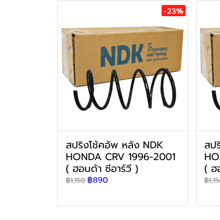
-23%
สปริงโช้คอัพ หลัง NDK
สปร
HONDA CRV 1996-2001
HO
( ฮอนด้า ซีอาร์วี )
( ฮอ
฿890
฿1,150
฿1,1