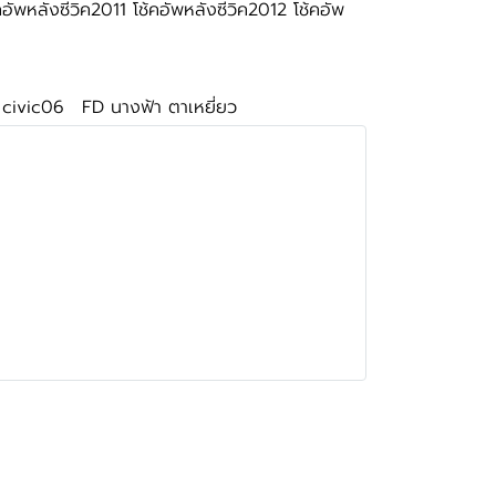
อัพหลังซีวิค2011 โช้คอัพหลังซีวิค2012 โช้คอัพ
 civic06
FD นางฟ้า ตาเหยี่ยว