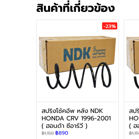
สินค้าที่เกี่ยวข้อง
-23%
สปริงโช้คอัพ หลัง NDK
สปร
HONDA CRV 1996-2001
HO
( ฮอนด้า ซีอาร์วี )
( ฮอ
฿890
฿1,150
฿1,1