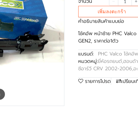
จำนวน
เพิ่มลงตะกร้า
คำอธิบายสินค้าแบบย่อ
โช้คอัพ หน้าซ้าย PHC Valc
GEN2, ราคาต่อ1ตัว
แบรนด์:
PHC Valco โช้คอัพ
หมวดหมู่:
ยี่ห้อรถยนต์
,
ฮอนด้
ซีอาร์วี CRV 2002-2006
,
อะ
รายการโปรด
เปรียบเ
m