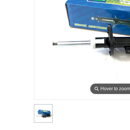
⚲
Hover to zoo