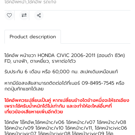
โช้คอัพหน้า
,
โช้คอัพ รถเก๋ง
แชร์
Product description
โช้คอัพ หน้าขวา HONDA CIVIC 2006-2011 (ฮอนด้า ซีวิค)
FD, นางฟ้า, ตาเหยี่ยว, ราคาต่อ1ตัว
รับประกัน 6 เดือน หรือ 60,000 กม. สเปคเดิมเหมือนแท้
หากมีข้อสงสัยสามารถติดต่อได้ที่เบอร์ 09-8495-7545 หรือ
กดปุ่มทักแชทได้เลย
โช้คอัพควรเปลี่ยนเป็นคู่ หากเปลี่ยนข้างใดข้างหนึ่งจะให้รถเอียง
เพราะโช้ครับน้ำหนักได้ไม่เท่ากัน และจะทำให้อะไหล่อื่นๆที่
เกี่ยวข้องเสียหายเพิ่มอีกด้วย
โช้คอัพ โช๊คอัพ,โช้คหน้าc/v06 โช้คหน้าc/v07 โช้คหน้าc/v08
โช้คหน้าc/v09 โช้คหน้าc/v10 โช้คหน้าc/v11, โช้คหน้าcivic06
โช้คหน้าcivic07 โช้คหน้าcivic08 โช้คหน้าcivic09 โช้ค