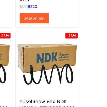
฿520
฿680
เพิ่มลงตะกร้า
-23%
-23%
สปริงโช้คอัพ หลัง NDK