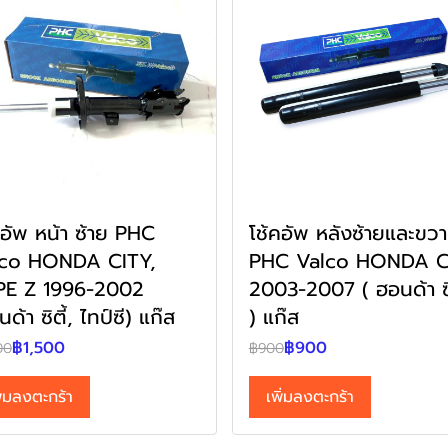
คอัพ หน้า ซ้าย PHC
โช้คอัพ หลังซ้ายและขวา
lco HONDA CITY,
PHC Valco HONDA C
PE Z 1996-2002
2003-2007 ( ฮอนด้า ซิ
ด้า ซิตี้, ไทป์ซี) แก๊ส
) แก๊ส
฿1,500
฿900
00
฿900
ิ่มลงตะกร้า
เพิ่มลงตะกร้า