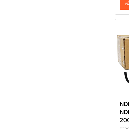
เพ
NDK
ND
200