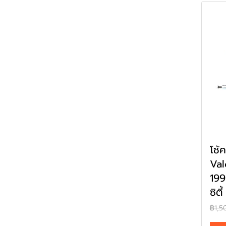
โช้
Va
199
ซิตี
฿1,5