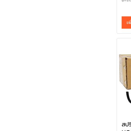
฿72
เพ
สปร