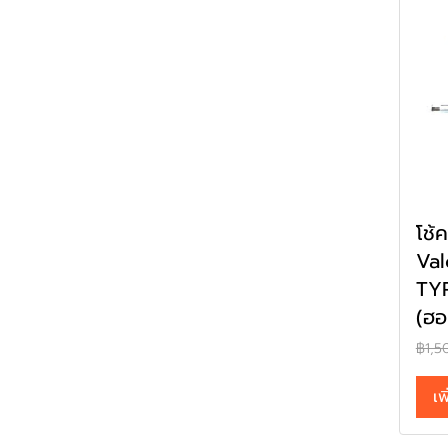
โช้
Va
TY
(ฮอน
฿1,5
เพ