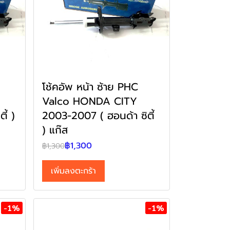
โช้คอัพ หน้า ซ้าย PHC
Valco HONDA CITY
ี้ )
2003-2007 ( ฮอนด้า ซิตี้
) แก๊ส
฿1,300
฿1,300
เพิ่มลงตะกร้า
-1%
-1%