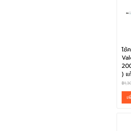
โช้
Va
200
) แ
฿1,3
เพ