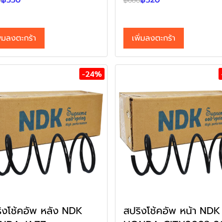
฿550
฿520
0
฿680
ิ่มลงตะกร้า
เพิ่มลงตะกร้า
-24%
ิงโช้คอัพ หลัง NDK
สปริงโช้คอัพ หน้า NDK