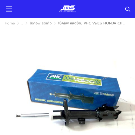
Home
...
โช้คอัพ รถเก๋ง
โช้คอัพ หลังซ้าย PHC Valco HONDA CITY 1996-2002 DISC ( ฮอนด้า ซิตี้ ) แก๊ส