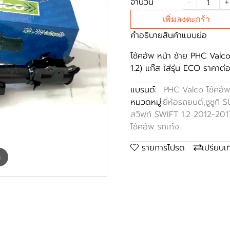
จำนวน
เพิ่มลงตะกร้า
คำอธิบายสินค้าแบบย่อ
โช้คอัพ หน้า ซ้าย PHC Valc
1.2) แก๊ส ใส่รุ่น ECO ราคาต่อ 
แบรนด์:
PHC Valco โช้คอัพ
หมวดหมู่:
ยี่ห้อรถยนต์
,
ซูซูกิ 
สวิฟท์ SWIFT 1.2 2012-201
โช้คอัพ รถเก๋ง
รายการโปรด
เปรียบเ
m