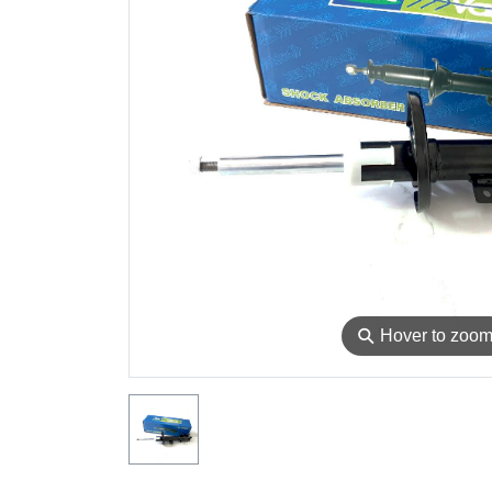
⚲
Hover to zoo